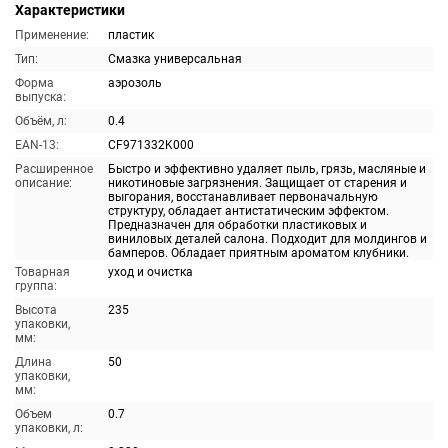
Характеристики
Применение:
пластик
Тип:
Смазка универсальная
Форма
аэрозоль
выпуска:
Объём, л:
0.4
EAN-13:
CF971332K000
Расширенное
Быстро и эффективно удаляет пыль, грязь, масляные и
описание:
никотиновые загрязнения. Защищает от старения и
выгорания, восстанавливает первоначальную
структуру, обладает антистатическим эффектом.
Предназначен для обработки пластиковых и
виниловых деталей салона. Подходит для молдингов и
бамперов. Обладает приятным ароматом клубники.
Товарная
уход и очистка
группа:
Высота
235
упаковки,
мм:
Длина
50
упаковки,
мм:
Объем
0.7
упаковки, л: