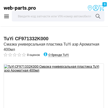
0
web-parts.pro
TuYi
CF971332K000
Смазка универсальная пластика TuYi аэр Ароматная
400мл
О бренде TuYi
0 оценок