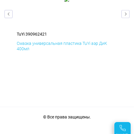
TuYi 390962421
TuY
Смазка универсальная пластика TuYi аэр ДиК
Сма
400мл
40
© Все права защищены.