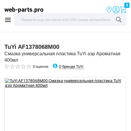
0
web-parts.pro
TuYi
AF1378068M00
Смазка универсальная пластика TuYi аэр Ароматная
400мл
О бренде TuYi
0 оценок