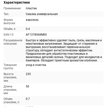
Характеристики
Применение:
пластик
Тип:
Смазка универсальная
Форма
аэрозоль
выпуска:
Объём, л:
0.4
EAN-13:
AF1378068M00
Расширенное
Быстро и эффективно удаляет пыль, грязь, масляные и
описание:
никотиновые загрязнения. Защищает от старения и
выгорания, восстанавливает первоначальную
структуру, обладает антистатическим эффектом.
Предназначен для обработки пластиковых и
виниловых деталей салона. Подходит для молдингов и
бамперов. Обладает приятным ароматом клубники.
Товарная
уход и очистка
группа:
Высота
235
упаковки,
мм:
Длина
50
упаковки,
мм:
Объем
0.7
упаковки, л: