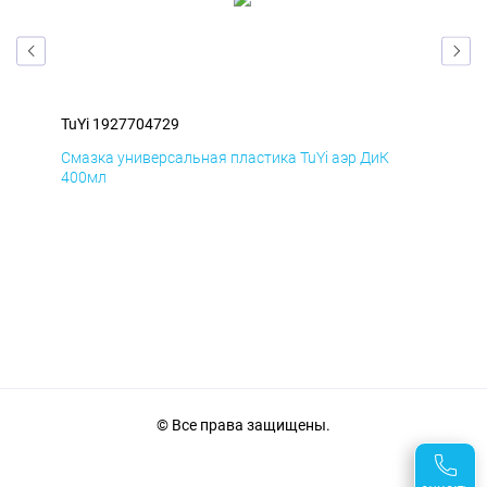
TuYi 1927704729
TuY
Смазка универсальная пластика TuYi аэр ДиК
Сма
400мл
40
© Все права защищены.