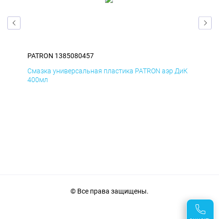
PATRON 1385080457
PAT
БмД
Смазка универсальная пластика PATRON аэр ДиК
Сма
400мл
40
© Все права защищены.