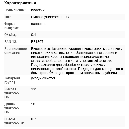
Характеристики
Применение:
пластик
Тип:
Смазка универсальная
Форма
аэрозоль
выпуска:
Объём, л:
0.4
EAN-13:
PF1807
Расширенное
Быстро и эффективно удаляет пыль, грязь, масляные и
описание:
никотиновые загрязнения. Защищает от старения и
выгорания, восстанавливает первоначальную
структуру, обладает антистатическим эффектом.
Предназначен для обработки пластиковых и
виниловых деталей салона. Подходит для молдингов и
бамперов. Обладает приятным ароматом клубники.
Товарная
уход и очистка
группа:
Высота
235
упаковки,
мм:
Длина
50
упаковки,
мм:
Объем
0.7
упаковки, л: