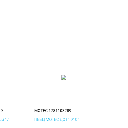
89
MOTEC 1781103289
й 1л.
ПВЕЦ MOTEC ДОТ4 910г