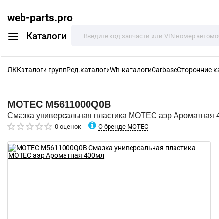
web-parts.pro
Каталоги
ЛК
Каталоги групп
Ред.каталоги
Wh-каталоги
Carbase
Сторонние к
MOTEC
M5611000Q0B
Смазка универсальная пластика MOTEC аэр Ароматная 
О бренде MOTEC
0 оценок