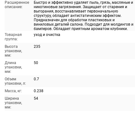
Расширенное
Быстро и эффективно удаляет пыль, грязь, масляные и
описание:
никотиновые загрязнения. Защищает от старения и
выгорания, восстанавливает первоначальную
структуру, обладает антистатическим эффектом.
Предназначен для обработки пластиковых и
виниловых деталей салона. Подходит для молдингов и
бамперов. Обладает приятным ароматом клубники.
Товарная
уход и очистка
группа:
Высота
235
упаковки,
мм:
Длина
50
упаковки,
мм:
Объем
0.7
упаковки, л:
Масса, кг:
0.238
Ширина
54
упаковки,
мм: