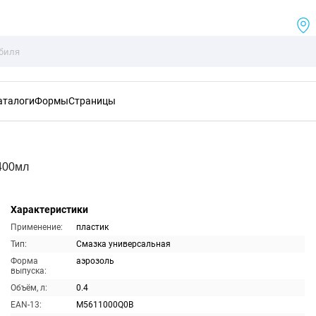
аталоги
Формы
Страницы
400мл
Характеристики
Применение:
пластик
Тип:
Смазка универсальная
Форма
аэрозоль
выпуска:
Объём, л:
0.4
EAN-13:
M5611000Q0B