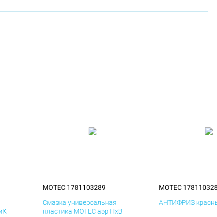
MOTEC 1781103289
MOTEC 17811032
я
Смазка универсальная
АНТИФРИЗ красны
иК
пластика MOTEC аэр ПхВ