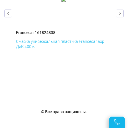
Francecar 161824838
Fra
Смазка универсальная пластика Francecar аэр
Сма
ДиК 400мл
ПхВ
© Все права защищены.