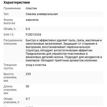
Характеристики
Применение:
пластик
Тип:
Смазка универсальная
Форма
аэрозоль
выпуска:
Объём, л:
0.4
EAN-13:
FCR210334
Расширенное
Быстро и эффективно удаляет пыль, грязь, масляные и
описание:
никотиновые загрязнения. Защищает от старения и
выгорания, восстанавливает первоначальную
структуру, обладает антистатическим эффектом.
Предназначен для обработки пластиковых и
виниловых деталей салона. Подходит для молдингов и
бамперов. Обладает приятным ароматом клубники.
Товарная
уход и очистка
группа:
Высота
235
упаковки,
мм:
Длина
50
упаковки,
мм:
Объем
0.7
упаковки, л: