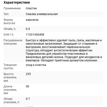
Характеристики
Применение:
пластик
Тип:
Смазка универсальная
Форма
аэрозоль
выпуска:
Объём, л:
0.4
EAN-13:
11531436408
Расширенное
Быстро и эффективно удаляет пыль, грязь, масляные и
описание:
никотиновые загрязнения. Защищает от старения и
выгорания, восстанавливает первоначальную
структуру, обладает антистатическим эффектом.
Предназначен для обработки пластиковых и
виниловых деталей салона. Подходит для молдингов и
бамперов. Обладает приятным ароматом клубники.
Товарная
уход и очистка
группа:
Высота
235
упаковки,
мм:
Длина
50
упаковки,
мм:
Объем
0.7
упаковки, л: