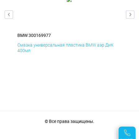
BMW 300169977
BM
Смазка универсальная пластика BMW аэр ДиК
Сма
400мл
40
© Все права защищены.